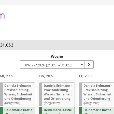
m
31.05.)
Woche
Mi, 27.5.
Do, 28.5.
Fr, 29.5.
n
Daniela Erdmann -
Daniela Erdmann -
Daniela Erdmann -
Praxisanleitung –
Praxisanleitung –
Praxisanleitung –
Wissen, Sicherheit
Wissen, Sicherheit
Wissen, Sicherheit
und Orientierung
und Orientierung
und Orientierung
(fortgesetzt)
(fortgesetzt)
(fortgesetzt)
Heidemarie Kästle
Heidemarie Kästle
Heidemarie Kästle