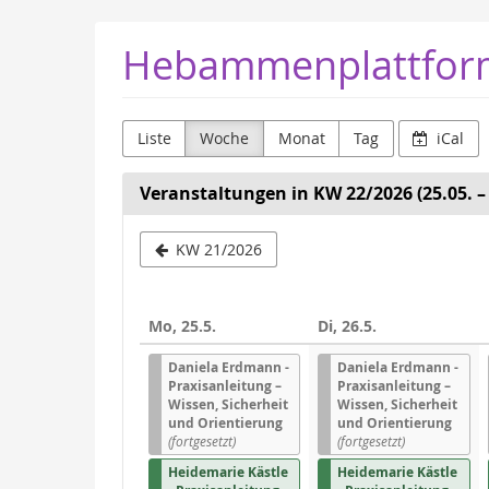
Zum
Hebammenplattfor
Haupt-
Inhalt
springen
Liste
Woche
Monat
Tag
iCal
Veranstaltungen in KW 22/2026 (25.05. – 
Woche
KW 21/2026
zur
Anzeige
Mo, 25.5.
Di, 26.5.
auswähle
Daniela Erdmann -
Daniela Erdmann -
Praxisanleitung –
Praxisanleitung –
Wissen, Sicherheit
Wissen, Sicherheit
und Orientierung
und Orientierung
(fortgesetzt)
(fortgesetzt)
Heidemarie Kästle
Heidemarie Kästle