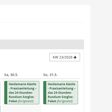
KW 23/2026
Sa, 30.5.
So, 31.5.
Heidemarie Kästle
Heidemarie Kästle
- Praxisanleitung –
- Praxisanleitung –
das 24-Stunden-
das 24-Stunden-
Rundum-Sorglos-
Rundum-Sorglos-
Paket
(fortgesetzt)
Paket
(fortgesetzt)