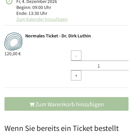
Fr, 4. Dezember 2026
Beginn:
09:00
Uhr
Ende:
13:30
Uhr
Zum Kalender hinzufügen
Produkte
Normales Ticket - Dr. Dirk Luthin
Unkategorisierte
Produkte
Menge
120,00 €
-
+
Zum Warenkorb hinzufügen
Wenn Sie bereits ein Ticket bestellt