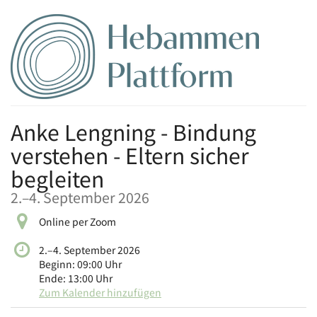
Zum
Haupt-
Inhalt
springen
Anke Lengning - Bindung
verstehen - Eltern sicher
begleiten
bis
2.
–
4. September 2026
Online per Zoom
bis
2.
–
4. September 2026
Beginn:
09:00
Uhr
Ende:
13:00
Uhr
Zum Kalender hinzufügen