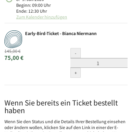
Beginn:
09:00
Uhr
Ende:
12:30
Uhr
Zum Kalender hinzufügen
Produkte
Early-Bird-Ticket - Bianca Niermann
Unkategorisierte
Produkte
Ursprünglicher
Menge
145,00 €
-
Neuer
Preis:
75,00 €
Preis:
+
Wenn Sie bereits ein Ticket bestellt
haben
Wenn Sie den Status und die Details Ihrer Bestellung einsehen
oder ändern wollen, klicken Sie auf den Link in einer der E-