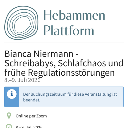
Zum
Haupt-
Inhalt
springen
Bianca Niermann -
Schreibabys, Schlafchaos und
frühe Regulationsstörungen
bis
8.
–
9. Juli 2026
Der Buchungszeitraum für diese Veranstaltung ist
beendet.
Online per Zoom
bis
8.
–
9. Juli 2026