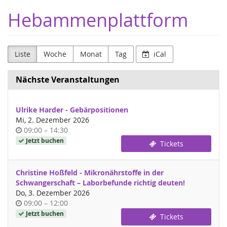
Zum
Hebammenplattform
Haupt-
Inhalt
springen
Liste
Woche
Monat
Tag
iCal
Nächste Veranstaltungen
Ulrike Harder - Gebärpositionen
Mi, 2. Dezember 2026
Uhrzeit
bis
09:00
–
14:30
Jetzt buchen
Tickets
Christine Hoßfeld - Mikronährstoffe in der
Schwangerschaft – Laborbefunde richtig deuten!
Do, 3. Dezember 2026
Uhrzeit
bis
09:00
–
12:00
Jetzt buchen
Tickets