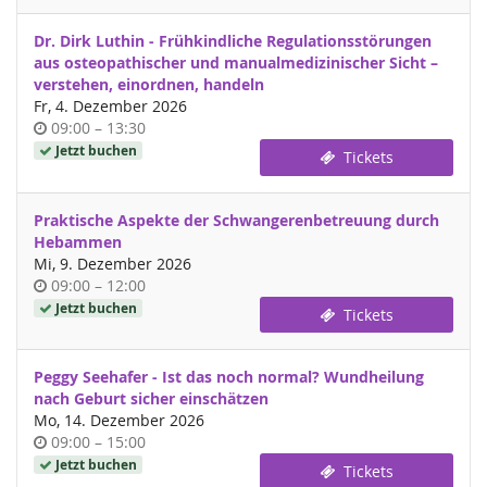
Dr. Dirk Luthin - Frühkindliche Regulationsstörungen
aus osteopathischer und manualmedizinischer Sicht –
verstehen, einordnen, handeln
Fr, 4. Dezember 2026
Uhrzeit
bis
09:00
–
13:30
Jetzt buchen
Tickets
Praktische Aspekte der Schwangerenbetreuung durch
Hebammen
Mi, 9. Dezember 2026
Uhrzeit
bis
09:00
–
12:00
Jetzt buchen
Tickets
Peggy Seehafer - Ist das noch normal? Wundheilung
nach Geburt sicher einschätzen
Mo, 14. Dezember 2026
Uhrzeit
bis
09:00
–
15:00
Jetzt buchen
Tickets