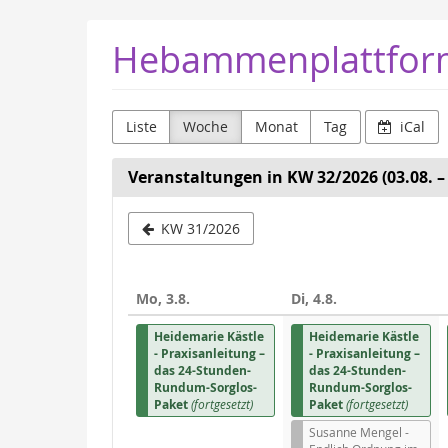
Zum
Hebammenplattfor
Haupt-
Inhalt
springen
Liste
Woche
Monat
Tag
iCal
Veranstaltungen in KW 32/2026 (03.08. – 
Woche
KW 31/2026
zur
Anzeige
Mo, 3.8.
Di, 4.8.
auswähle
Heidemarie Kästle
Heidemarie Kästle
- Praxisanleitung –
- Praxisanleitung –
das 24-Stunden-
das 24-Stunden-
Rundum-Sorglos-
Rundum-Sorglos-
Paket
(fortgesetzt)
Paket
(fortgesetzt)
Susanne Mengel -