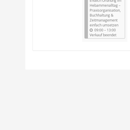
Endlich Ordnung im
Hebammenalltag –
Praxisorganisation,
Buchhaltung &
Zeitmanagement
einfach umsetzen
b
09:00
–
13:00
i
Verkauf beendet
s