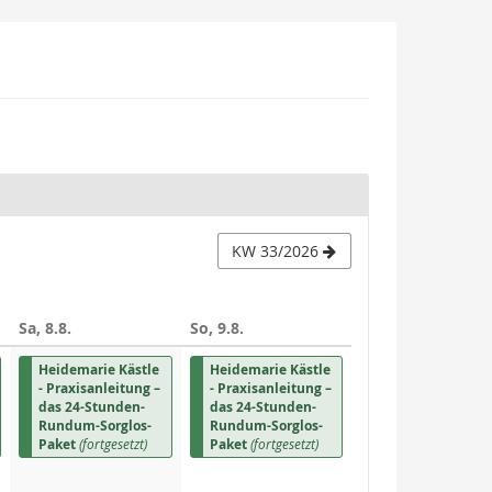
KW 33/2026
Sa, 8.8.
So, 9.8.
Heidemarie Kästle
Heidemarie Kästle
- Praxisanleitung –
- Praxisanleitung –
das 24-Stunden-
das 24-Stunden-
Rundum-Sorglos-
Rundum-Sorglos-
Paket
(fortgesetzt)
Paket
(fortgesetzt)