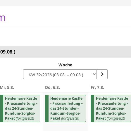
m
09.08.)
Woche
Mi, 5.8.
Do, 6.8.
Fr, 7.8.
n
Heidemarie Kästle
Heidemarie Kästle
Heidemarie Kästle
- Praxisanleitung –
- Praxisanleitung –
- Praxisanleitung –
das 24-Stunden-
das 24-Stunden-
das 24-Stunden-
Rundum-Sorglos-
Rundum-Sorglos-
Rundum-Sorglos-
Paket
(fortgesetzt)
Paket
(fortgesetzt)
Paket
(fortgesetzt)