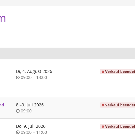
m
Di, 4. August 2026
Verkauf beende
Uhrzeit
bis
09:00
–
13:00
bis
nd
8.
–
9. Juli 2026
Verkauf beende
Uhrzeit
09:00
Do, 9. Juli 2026
Verkauf beende
Uhrzeit
bis
09:00
–
11:00