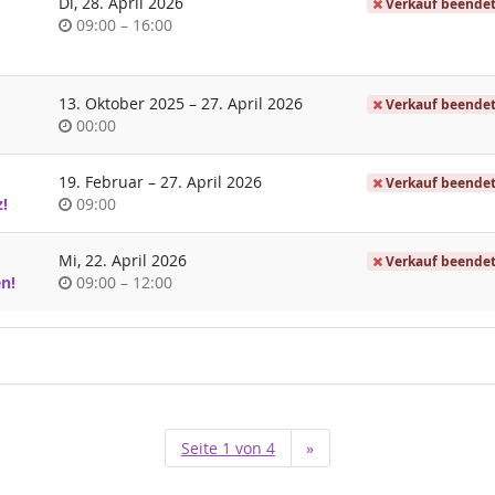
Di, 28. April 2026
Verkauf beende
Uhrzeit
bis
09:00
–
16:00
bis
13. Oktober 2025
–
27. April 2026
Verkauf beende
Uhrzeit
00:00
bis
19. Februar
–
27. April 2026
Verkauf beende
Uhrzeit
!
09:00
Mi, 22. April 2026
Verkauf beende
Uhrzeit
bis
n!
09:00
–
12:00
Seite 1 von 4
»