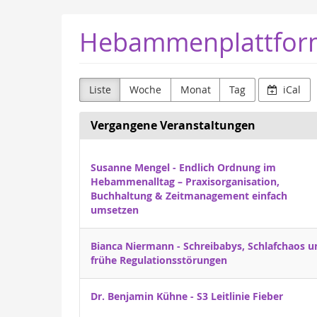
Zum
Hebammenplattfor
Haupt-
Inhalt
springen
Liste
Woche
Monat
Tag
iCal
Vergangene Veranstaltungen
Susanne Mengel - Endlich Ordnung im
Hebammenalltag – Praxisorganisation,
Buchhaltung & Zeitmanagement einfach
umsetzen
Bianca Niermann - Schreibabys, Schlafchaos u
frühe Regulationsstörungen
Dr. Benjamin Kühne - S3 Leitlinie Fieber