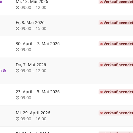
e
Mi, 13. Mai 2026
Verkauf beende
Uhrzeit
bis
09:00
–
12:00
Fr, 8. Mai 2026
Verkauf beende
Uhrzeit
bis
09:00
–
15:00
bis
,
30. April
–
7. Mai 2026
Verkauf beende
Uhrzeit
09:00
Do, 7. Mai 2026
Verkauf beende
Uhrzeit
bis
en &
09:00
–
12:00
bis
23. April
–
5. Mai 2026
Verkauf beende
Uhrzeit
09:00
Mi, 29. April 2026
Verkauf beende
Uhrzeit
bis
09:00
–
16:00